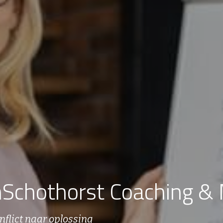
Schothorst Coaching & 
nflict naar oplossing