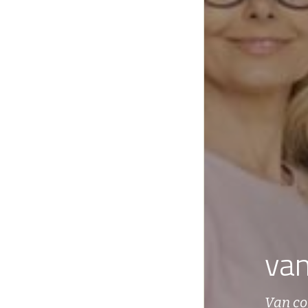
van
Van co