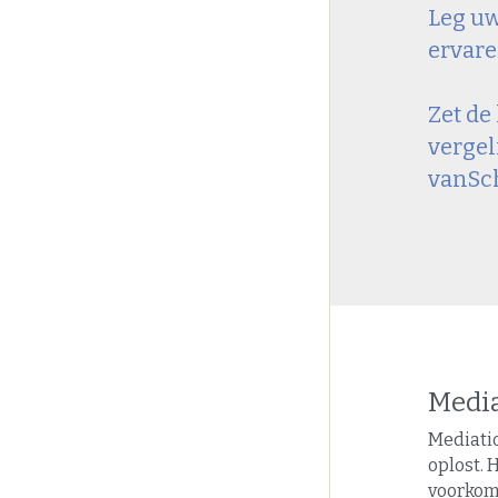
Leg uw
ervare
Zet de
vergel
vanSch
Media
Mediatio
oplost. 
voorkomt