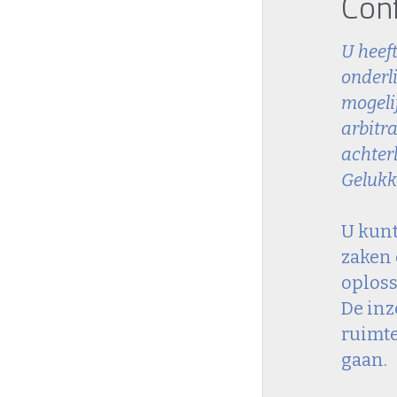
Conf
U heef
onderli
mogelij
arbitra
achterl
Gelukki
U kunt
zaken 
oploss
De inz
ruimte
gaan.